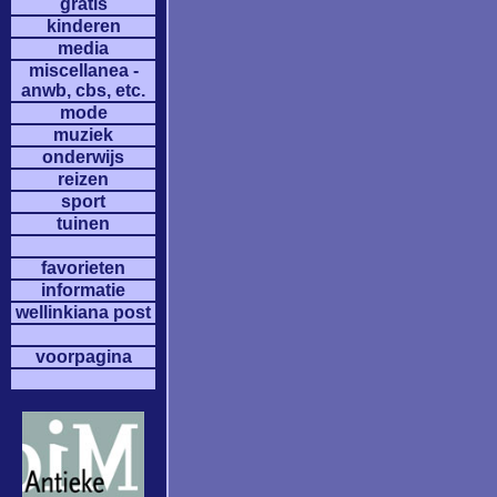
gratis
kinderen
media
miscellanea -
anwb, cbs, etc.
mode
muziek
onderwijs
reizen
sport
tuinen
favorieten
informatie
wellinkiana post
voorpagina