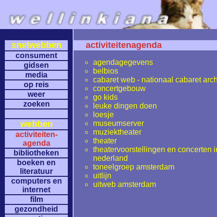
snelwebben
activiteitenagenda
consument
agendagegevens
gidsen
belbios
media
cabaret web - nationaal cabaret arch
op reis
concertgebouw
weer
go kids
zoeken
leuke dingen doen
loesje
webben
museumserver
muziektheater
activiteiten-
theater
agenda
theatervoorstellingen en concerten i
bibliotheken
nederland
boeken en
toneelgroep amsterdam
literatuur
uitlijn
computers en
uitweb amsterdam
internet
film
gezondheid