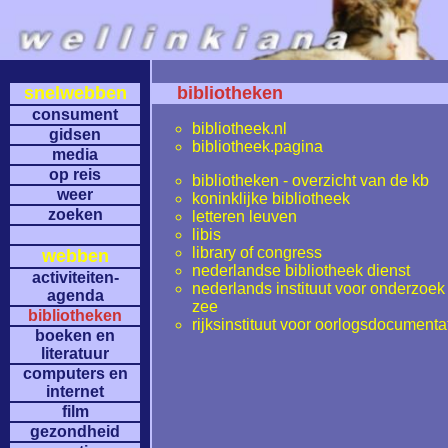
snelwebben
bibliotheken
consument
bibliotheek.nl
gidsen
bibliotheek.pagina
media
op reis
bibliotheken - overzicht van de kb
weer
koninklijke bibliotheek
zoeken
letteren leuven
libis
library of congress
webben
nederlandse bibliotheek dienst
activiteiten-
nederlands instituut voor onderzoek
agenda
zee
bibliotheken
rijksinstituut voor oorlogsdocumenta
boeken en
literatuur
computers en
internet
film
gezondheid