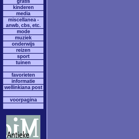
gratis
kinderen
media
miscellanea -
anwb, cbs, etc.
mode
muziek
onderwijs
reizen
sport
tuinen
favorieten
informatie
wellinkiana post
voorpagina