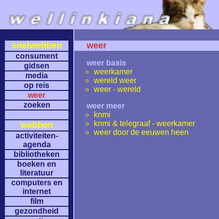
snelwebben
weer
consument
weer basis
gidsen
weerkamer
media
wereld weer
op reis
weer - wereld
weer
zoeken
weer meer
knmi
knmi & telegraaf - weerkamer
webben
weer door de eeuwen heen
activiteiten-
agenda
bibliotheken
boeken en
literatuur
computers en
internet
film
gezondheid