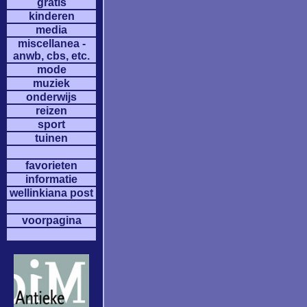
gratis
kinderen
media
miscellanea -
anwb, cbs, etc.
mode
muziek
onderwijs
reizen
sport
tuinen
favorieten
informatie
wellinkiana post
voorpagina